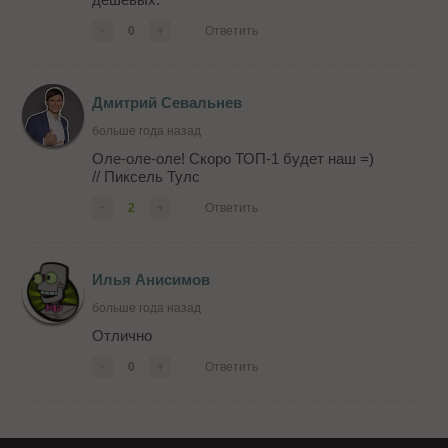
-
0
+
Ответить
Дмитрий Севальнев
больше года назад
Оле-оле-оле! Скоро ТОП-1 будет наш =)
// Пиксель Тулс
-
2
+
Ответить
Илья Анисимов
больше года назад
Отлично
-
0
+
Ответить