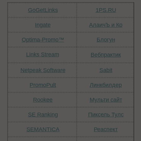
GoGetLinks
1PS.RU
Ingate
АлаичЪ и Ко
Optima-Promo™
Блогун
Links Stream
Вебпрактик
Netpeak S
oftware
Sabit
PromoPult
Линкбилдер
Rookee
Мульти сайт
SE Ranking
Пиксель Тулс
SEMANTICA
Реаспект