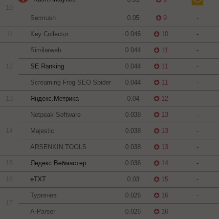
10
Semrush
0.05
9
-
11
Key Collector
0.046
10
-
Similarweb
0.044
11
-
12
SE Ranking
0.044
11
-
Screaming Frog SEO Spider
0.044
11
-
13
Яндекс.Метрика
0.04
12
-
Netpeak Software
0.038
13
-
14
Majestic
0.038
13
-
ARSENKIN TOOLS
0.038
13
-
15
Яндекс.Вебмастер
0.036
14
-
16
eTXT
0.03
15
-
Тургенев
0.026
16
-
17
A-Parser
0.026
16
-