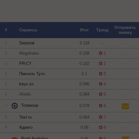
Отправить
#
Сервисы
Итог
Тренд
заявку
1
Serpstat
0.118
-
-
2
MegaIndex
0.108
1
-
3
PR-CY
0.102
2
-
4
Пиксель Тулс
0.1
3
-
5
keys.so
0.086
4
-
6
Ahrefs
0.084
5
-
Топвизор
7
0.078
6
8
Text.ru
0.064
7
-
9
Адвего
0.06
8
-
Rush Analytics
0.05
9