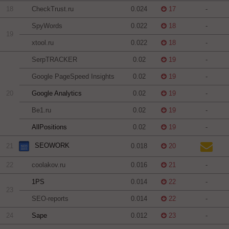
18
CheckTrust.ru
0.024
17
-
SpyWords
0.022
18
-
19
xtool.ru
0.022
18
-
SerpTRACKER
0.02
19
-
Google PageSpeed Insights
0.02
19
-
20
Google Analytics
0.02
19
-
Be1.ru
0.02
19
-
AllPositions
0.02
19
-
SEOWORK
21
0.018
20
22
coolakov.ru
0.016
21
-
1PS
0.014
22
-
23
SEO-reports
0.014
22
-
24
Sape
0.012
23
-