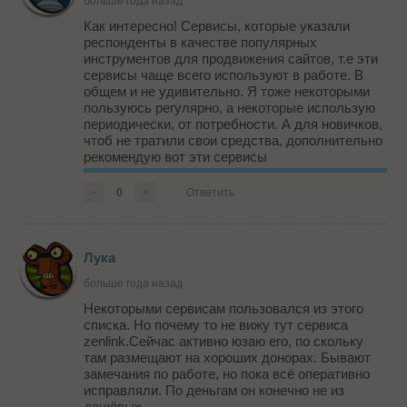
больше года назад
Как интересно! Сервисы, которые указали
респонденты в качестве популярных
инструментов для продвижения сайтов, т.е эти
сервисы чаще всего используют в работе. В
общем и не удивительно. Я тоже некоторыми
пользуюсь регулярно, а некоторые использую
периодически, от потребности. А для новичков,
чтоб не тратили свои средства, дополнительно
рекомендую вот эти сервисы
apanshin.ru/blog/wiki/free-seo-soft-for-beginners/,
которые мне тоже нравятся. А, вообще, seo-
-
0
+
Ответить
специалисту приходится пользоваться мно...
Лука
больше года назад
Некоторыми сервисам пользовался из этого
списка. Но почему то не вижу тут сервиса
zenlink.Сейчас активно юзаю его, по скольку
там размещают на хороших донорах. Бывают
замечания по работе, но пока всё оперативно
исправляли. По деньгам он конечно не из
дешёвых.