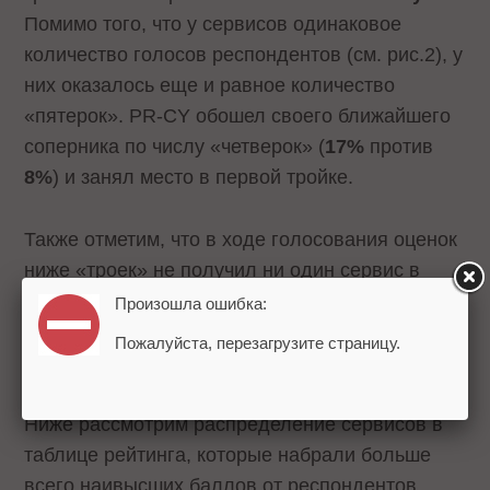
Помимо того, что у сервисов одинаковое
количество голосов респондентов (см. рис.2), у
них оказалось еще и равное количество
«пятерок». PR-CY обошел своего ближайшего
соперника по числу «четверок» (
17%
против
8%
) и занял место в первой тройке.
Также отметим, что в ходе голосования оценок
ниже «троек» не получил ни один сервис в
ТОП-10.
Произошла ошибка:
Пожалуйста, перезагрузите страницу.
Сервисы, получившие больше всего
«пятерок»
Ниже рассмотрим распределение сервисов в
таблице рейтинга, которые набрали больше
всего наивысших баллов от респондентов.