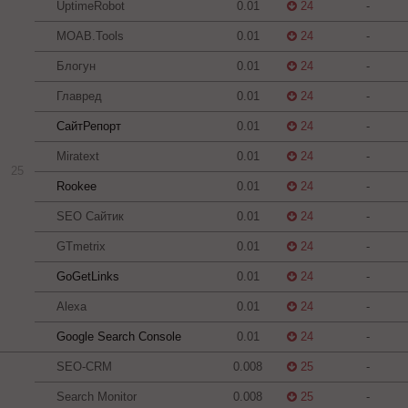
UptimeRobot
0.01
24
-
MOAB.Tools
0.01
24
-
Блогун
0.01
24
-
Главред
0.01
24
-
СайтРепорт
0.01
24
-
Miratext
0.01
24
-
25
Rookee
0.01
24
-
SEO Сайтик
0.01
24
-
GTmetrix
0.01
24
-
GoGetLinks
0.01
24
-
Alexa
0.01
24
-
Google Search Console
0.01
24
-
SEO-CRM
0.008
25
-
Search Monitor
0.008
25
-