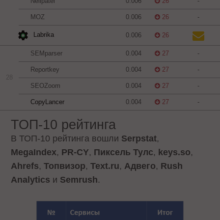
Neilpatel
0.006
26
-
MOZ
0.006
26
-
Labrika
0.006
26
SEMparser
0.004
27
-
Reportkey
0.004
27
-
28
SEOZoom
0.004
27
-
CopyLancer
0.004
27
-
ТОП-10 рейтинга
В ТОП-10 рейтинга вошли
Serpstat
,
MegaIndex
,
PR-CY
,
Пиксель Тулс
,
keys.so
,
Ahrefs
,
Топвизор
,
Text.ru
,
Адвего
,
Rush
Analytics
и
Semrush
.