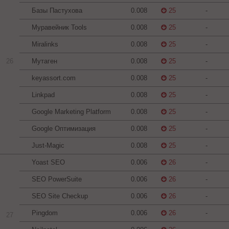
Базы Пастухова
0.008
25
-
Муравейник Tools
0.008
25
-
Miralinks
0.008
25
-
26
Мутаген
0.008
25
-
keyassort.com
0.008
25
-
Linkpad
0.008
25
-
Google Marketing Platform
0.008
25
-
Google Оптимизация
0.008
25
-
Just-Magic
0.008
25
-
Yoast SEO
0.006
26
-
SEO PowerSuite
0.006
26
-
SEO Site Checkup
0.006
26
-
Pingdom
0.006
26
-
27