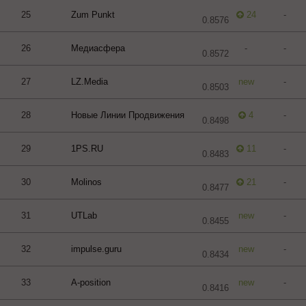
25
Zum Punkt
24
-
0.8576
26
Медиасфера
-
-
0.8572
27
LZ.Media
new
-
0.8503
28
Новые Линии Продвижения
4
-
0.8498
29
1PS.RU
11
-
0.8483
30
Molinos
21
-
0.8477
31
UTLab
new
-
0.8455
32
impulse.guru
new
-
0.8434
33
A-position
new
-
0.8416