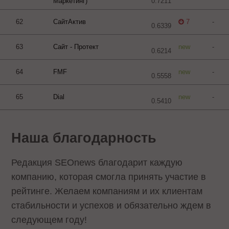
Маркетинг)
0.7211
62
СайтАктив
7
-
0.6339
63
Сайт - Протект
new
-
0.6214
64
FMF
new
-
0.5558
65
Dial
new
-
0.5410
Наша благодарность
Редакция SEOnews благодарит каждую
компанию, которая смогла принять участие в
рейтинге. Желаем компаниям и их клиентам
стабильности и успехов и обязательно ждем в
следующем году!