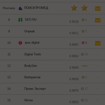
ПОИСКПРОМЕД
Реклама
SEO.RU
8
5
0.9018
9
Onpeak
7
-
0.9011
ipos.digital
10
6
0.8997
11
Digital Tools
25
-
0.8952
12
BodySite
new
-
0.8940
13
Вебпрактик
6
-
0.8939
14
Промо Эксперт
17
-
0.8875
15
Nimax
31
-
0.8853