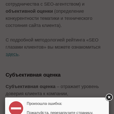
сотрудничества с SEO-агентством) и
объективной оценки
(определение
конкурентности тематики и технического
состояния сайта клиента).
С подробной методологией рейтинга «SEO
глазами клиентов» вы можете ознакомиться
здесь
.
Субъективная оценка
Субъективная оценка
– отражает уровень
доверия клиента к компании,
удовлетворенность работой менеджеров и
Произошла ошибка:
продвижением в целом. Критерии, которые
Пожалуйста, перезагрузите страницу.