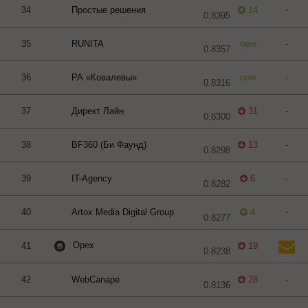
34
Простые решения
14
-
0.8395
35
RUNITA
new
-
0.8357
36
РА «‎Ковалевы»‎
new
-
0.8316
37
Директ Лайн
31
-
0.8300
38
BF360 (Би Фаунд)
13
-
0.8298
39
IT-Agency
6
-
0.8282
40
Artox Media Digital Group
4
-
0.8277
Орех
41
19
0.8238
42
WebCanape
28
-
0.8136