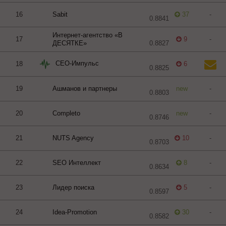
16
Sabit
37
-
0.8841
Интернет-агентство «В
17
9
-
ДЕСЯТКЕ»
0.8827
СЕО-Импульс
18
6
0.8825
19
Ашманов и партнеры
new
-
0.8803
20
Completo
new
-
0.8746
21
NUTS Agency
10
-
0.8703
22
SEO Интеллект
8
-
0.8634
23
Лидер поиска
5
-
0.8597
24
Idea-Promotion
30
-
0.8582