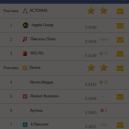
АСТОНИА
Реклама
Ingate Group
1
-
0.9190
Пиксель Плюс
2
new
0.9164
R52.RU
3
12
0.9149
Dextra
Реклама
4
Интоп-Медиа
38
-
0.9143
Rocket Business
5
-
0.9106
6
Артена
3
-
0.9063
4 Пикселя
7
new
0.9037