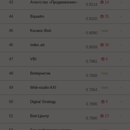
43
Агентство «Продвижение»
14
-
0.8114
44
Bquadro
35
-
0.8102
45
Космос-Веб
new
-
0.8090
46
index.art
39
-
0.8059
47
VBI
8
-
0.7981
48
Вебернетик
new
-
0.7958
49
Web-studio AXI
new
-
0.7954
50
Digital Strategy
9
-
0.7896
51
Веб-Центр
23
-
0.7890