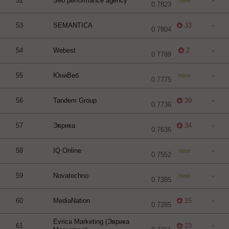
52
Seo performance agency
new
-
0.7823
53
SEMANTICA
33
-
0.7804
54
Webest
2
-
0.7789
55
ЮниВеб
new
-
0.7775
56
Tandem Group
39
-
0.7736
57
Эврика
34
-
0.7636
58
IQ Online
new
-
0.7552
59
Novatechno
new
-
0.7385
60
MediaNation
15
-
0.7285
Evrica Marketing (Эврика
61
23
-