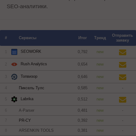
SEO-аналитики.
Отправить
#
Сервисы
Итог
Тренд
заявку
SEOWORK
1
0,792
new
Rush Analytics
2
0,654
new
Топвизор
3
0,646
new
4
Пиксель Тулс
0,585
new
-
Labrika
5
0,512
new
6
A-Parser
0,481
new
-
7
PR-CY
0,392
new
-
8
ARSENKIN TOOLS
0,381
new
-