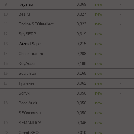
9
Keys.so
0,369
new
-
10
Be1.ru
0,327
new
-
11
Engine SEOintellect
0,323
new
-
12
SpySERP
0,319
new
-
13
Wizard.Sape
0,215
new
-
14
CheckTrust.ru
0,208
new
-
15
KeyAssort
0,188
new
-
16
Searchlab
0,165
new
-
17
Тургенев
0,062
new
-
Soltyk
0,050
new
-
18
Page Audit
0,050
new
-
SEOчеклист
0,050
new
-
19
SEMANTICA
0,046
new
-
20
Grand-SEO
0,019
new
-